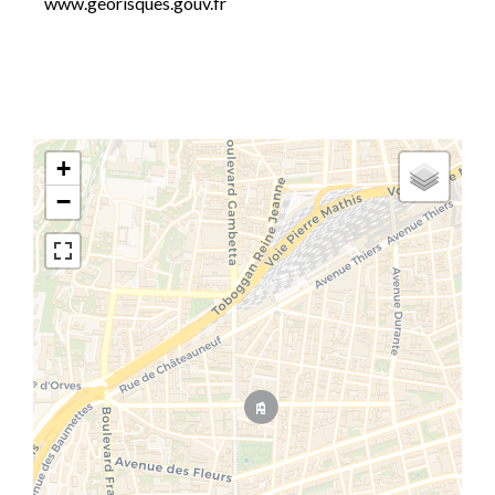
www.georisques.gouv.fr
+
−