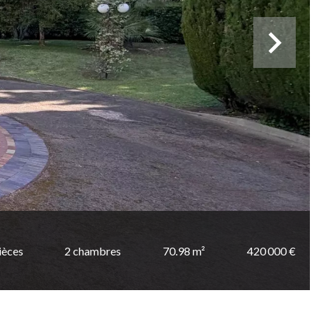
ièces
2 chambres
70.98 m²
420 000 €