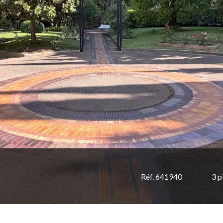
Réf. 641940
3 p