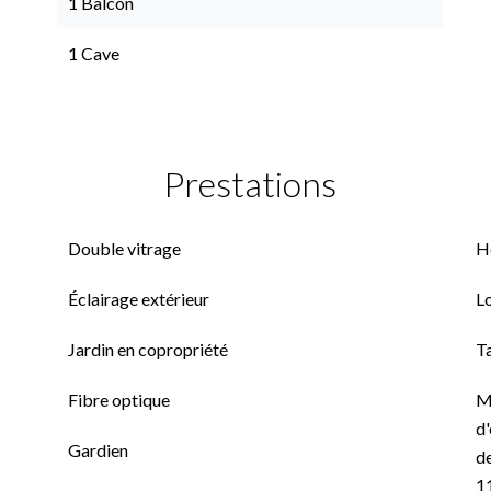
1 Balcon
1 Cave
Prestations
Double vitrage
H
Éclairage extérieur
L
Jardin en copropriété
T
Fibre optique
M
d'
Gardien
de
1