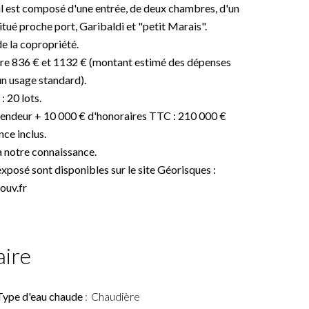
il est composé d'une entrée, de deux chambres, d'un
Situé proche port, Garibaldi et "petit Marais".
e la copropriété.
ntre 836 € et 1132 € (montant estimé des dépenses
un usage standard).
 20 lots.
 vendeur + 10 000 € d'honoraires TTC : 210 000 €
ce inclus.
à notre connaissance.
exposé sont disponibles sur le site Géorisques :
ouv.fr
ire
Type d'eau chaude
Chaudière