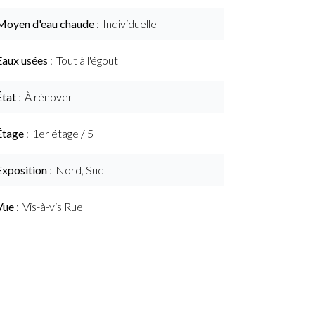
Moyen d'eau chaude
Individuelle
Eaux usées
Tout à l'égout
État
À rénover
Étage
1er étage / 5
Exposition
Nord, Sud
Vue
Vis-à-vis Rue