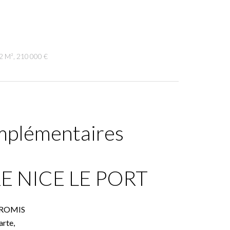
2 M², 210 000 €
mplémentaires
E NICE LE PORT
ROMIS
rte,