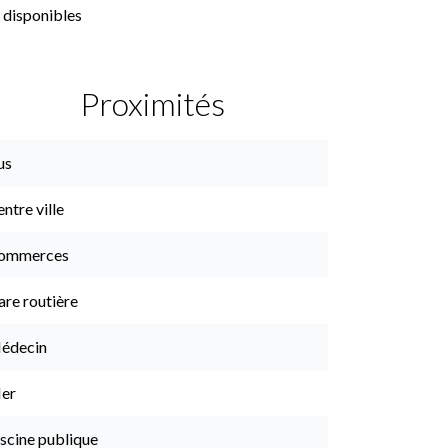
 disponibles
Proximités
us
ntre ville
ommerces
are routière
édecin
er
scine publique