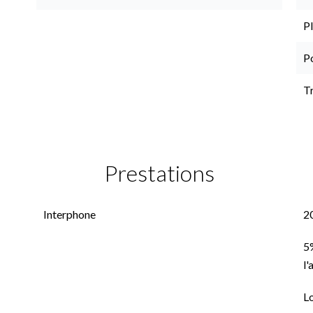
P
P
T
Prestations
Interphone
2
5%
l'
L