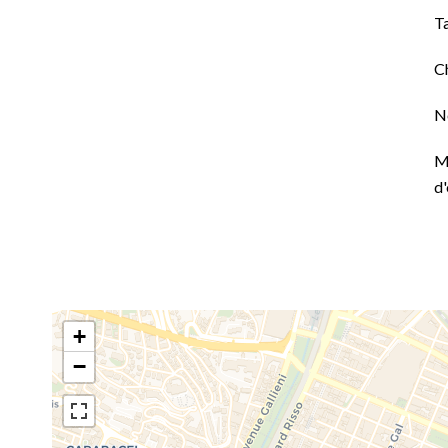
T
C
N
M
d
+
−