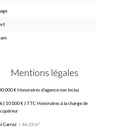
lage
ort
ram
Mentions légales
00 000 € Honoraires d'agence non inclus
 ( 10 000 € ) TTC Honoraires à la charge de
acquéreur
oi Carrez
46.22 m²