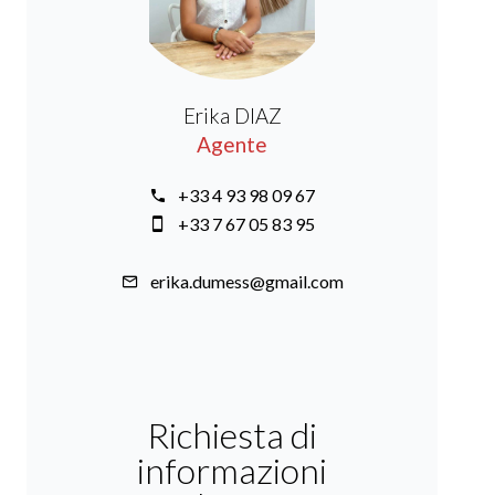
Erika DIAZ
Agente
+33 4 93 98 09 67
+33 7 67 05 83 95
erika.dumess@gmail.com
Richiesta di
informazioni