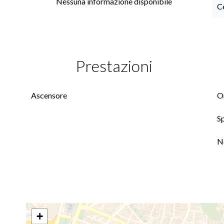
Nessuna informazione disponibile
C
Prestazioni
Ascensore
On
S
N
+