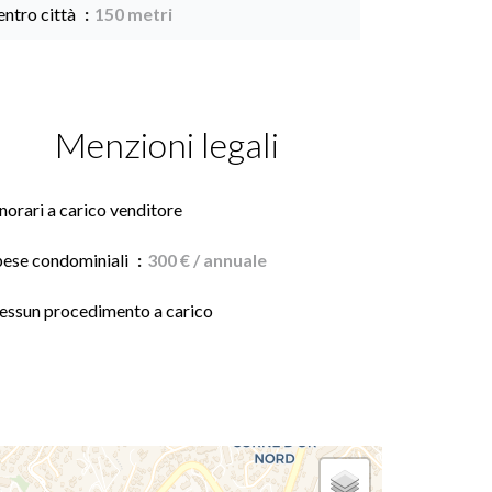
entro città
150 metri
Menzioni legali
orari a carico venditore
pese condominiali
300 € / annuale
essun procedimento a carico