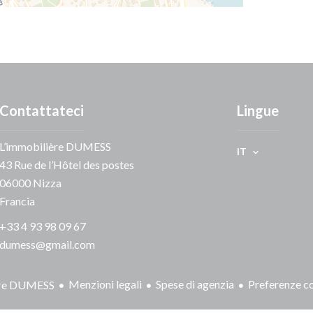
Contattateci
Lingue
L’immobilière DUMESS
IT
43 Rue de l’Hôtel des postes
06000
Nizza
Francia
+33 4 93 98 09 67
dumess@gmail.com
Menzioni legali
Spese di agenzia
Preferenze c
ère DUMESS