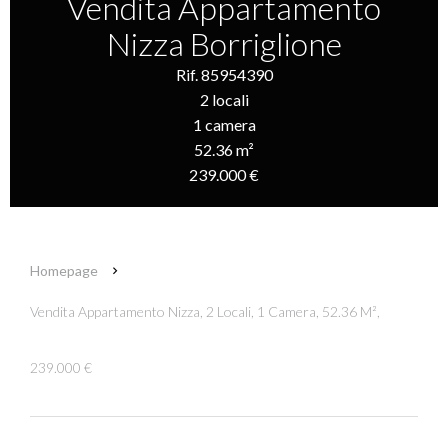
Vendita Appartamento
Nizza Borriglione
Rif. 85954390
2 locali
1 camera
52.36 m²
239.000 €
Homepage
Vendita Appartamento Nizza, 2 Locali, 1 Camera, 52.36 M²,
239.000 €