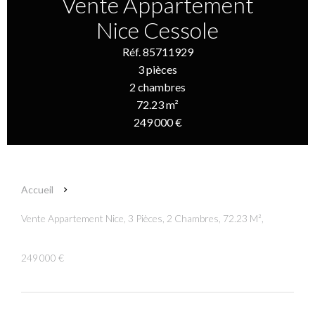
Vente Appartement
Nice Cessole
Réf. 85711929
3 pièces
2 chambres
72.23 m²
249 000 €
Accueil
Vente Appartement Nice, 3 Pièces, 2 Chambres, 72.23 M²,
249 000 €