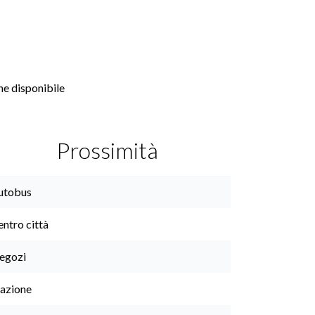
e disponibile
Prossimità
utobus
ntro città
egozi
tazione