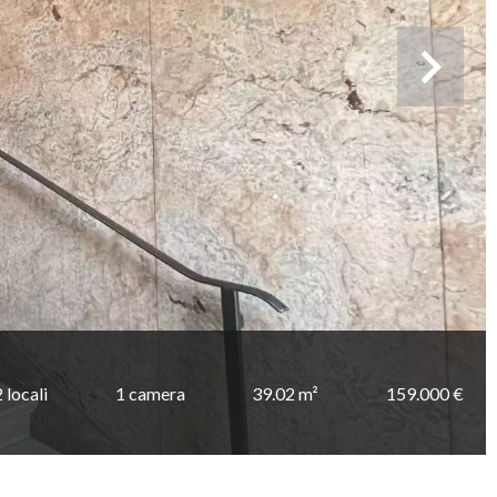
2 locali
1 camera
39.02 m²
159.000 €