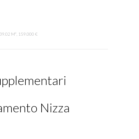
 39.02 M², 159.000 €
upplementari
amento Nizza