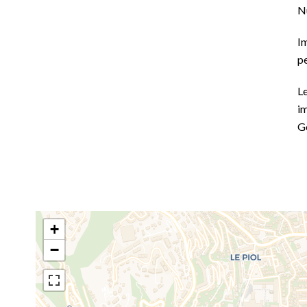
N
Im
p
Le
im
G
+
−