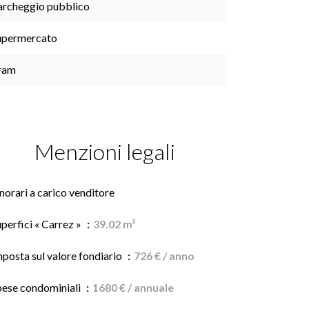
archeggio pubblico
upermercato
ram
Menzioni legali
orari a carico venditore
perfici « Carrez »
39.02 m²
posta sul valore fondiario
726 € / anno
pese condominiali
1680 € / annuale