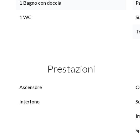
1 Bagno con doccia
P
1 WC
S
T
Prestazioni
Ascensore
On
Interfono
Su
Im
S