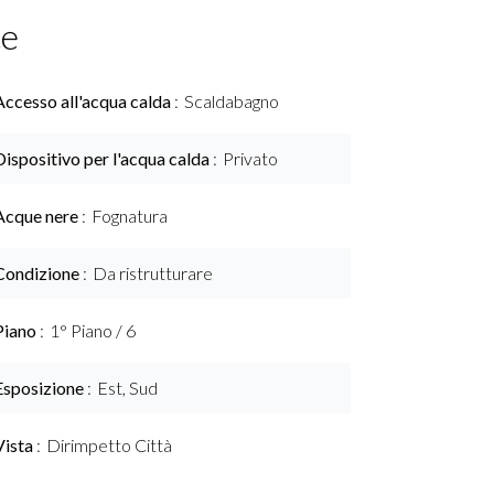
ce
Accesso all'acqua calda
Scaldabagno
Dispositivo per l'acqua calda
Privato
Acque nere
Fognatura
Condizione
Da ristrutturare
Piano
1° Piano / 6
Esposizione
Est, Sud
Vista
Dirimpetto Città