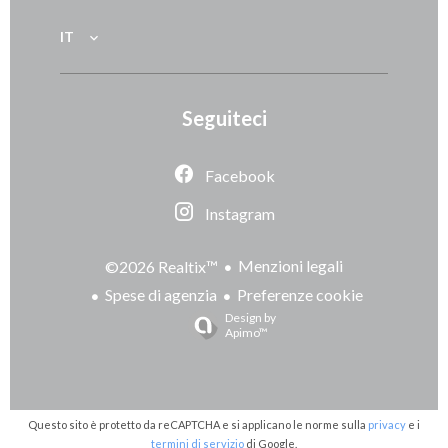
IT
Seguiteci
Facebook
Instagram
Menzioni legali
©2026 Realtix™
Spese di agenzia
Preferenze cookie
Design by
Apimo™
Questo sito è protetto da reCAPTCHA e si applicano le norme sulla
privacy
e i
termini di servizio
di Google.