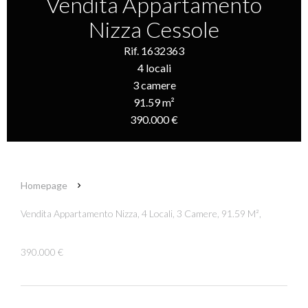
Vendita Appartamento
Nizza Cessole
Rif. 1632363
4 locali
3 camere
91.59 m²
390.000 €
Homepage
Vendita Appartamento Nizza, 4 Locali, 3 Camere, 91.59 M²,
390.000 €